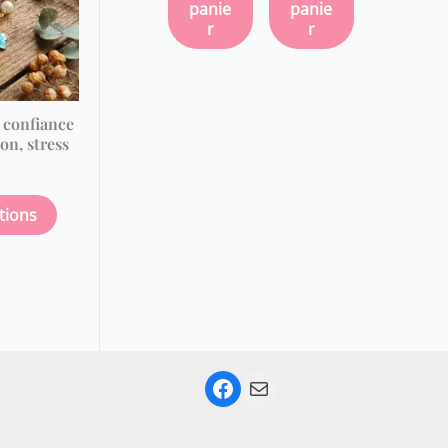
variations.
panie
panie
Les
r
r
options
peuvent
être
– confiance
choisies
on, stress
sur
la
page
tions
du
produit