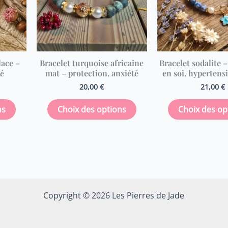
variations.
variations.
Les
Les
options
options
peuvent
peuvent
être
être
lace –
Bracelet turquoise africaine
Bracelet sodalite 
choisies
choisies
té
mat – protection, anxiété
en soi, hypertensi
sur
sur
20,00
€
21,00
€
la
la
page
page
ns
Choix des options
Choix des op
du
du
produit
produit
Copyright © 2026 Les Pierres de Jade