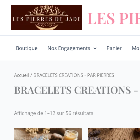
Trié
Aller
du
LES PI
au
plus
récent
contenu
au
plus
ancien
Boutique
Nos Engagements
Panier
Mo
Accueil
/ BRACELETS CREATIONS - PAR PIERRES
BRACELETS CREATIONS -
Affichage de 1–12 sur 56 résultats
Ce
produit