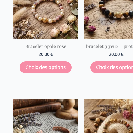
plusieurs
variations.
Les
options
peuvent
être
Bracelet opale rose
bracelet 3 yeux – pro
choisies
20,00
€
20,00
€
sur
la
Choix des options
Choix des optio
page
du
produit