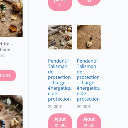
ns
plusieurs
r
variations.
Les
options
peuvent
être
hite –
choisies
stème
sur
re
la
Pendentif
Pendentif
Talisman
Talisman
page
de
de
du
tions
protection
protection
- charge
- charge
produit
énergétiqu
énergétiqu
e de
e de
Ce
protection
protection
produit
20,00
€
20,00
€
a
Ajout
Ajout
plusieurs
er au
er au