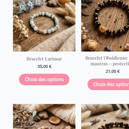
a
plusieurs
variations.
Les
options
peuvent
être
Bracelet Obsidienne
Bracelet Larimar
choisies
mantras – protect
35,00
€
sur
21,00
€
la
Choix des options
page
Choix des optio
du
produit
Ce
produit
a