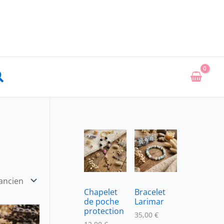
echercher
Chapelet
Bracelet
de poche
Larimar
Ce
protection
35,00
€
produit