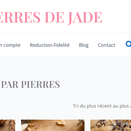
ERRES DE JADE
R
n compte
Reduction-Fidelité
Blog
Contact
 PAR PIERRES
Ce
Ce
produit
produit