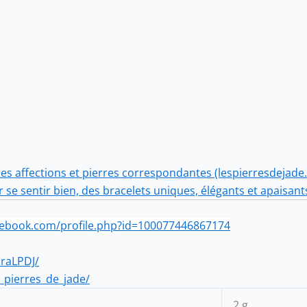
des affections et pierres correspondantes (lespierresdejade.
r se sentir bien, des bracelets uniques, élégants et apaisant
cebook.com/profile.php?id=100077446867174
draLPDJ/
_pierres_de_jade/
2 g