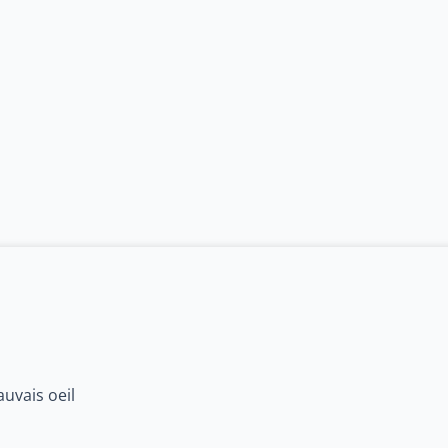
bois pentacle – protection
Cloches de sorcière – p
Ajouter au panier
Ajouter au p
14,00
€
auvais oeil