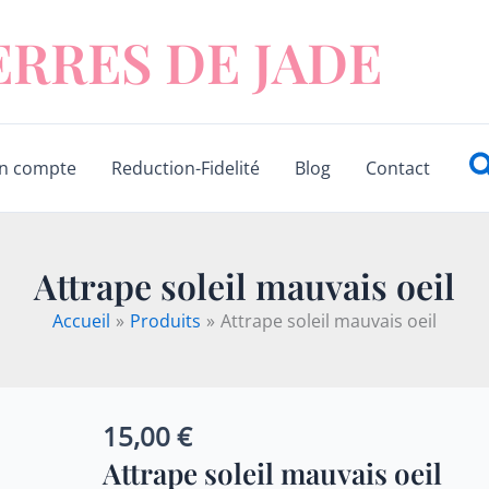
ERRES DE JADE
R
n compte
Reduction-Fidelité
Blog
Contact
Attrape soleil mauvais oeil
Accueil
Produits
Attrape soleil mauvais oeil
15,00
€
quantité
de
Attrape soleil mauvais oeil