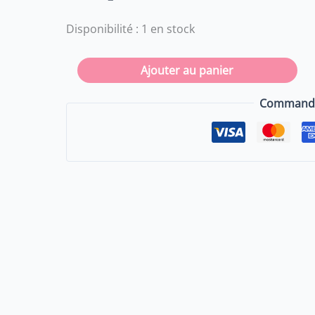
Attrape
soleil
Disponibilité :
1 en stock
mauvais
oeil
Ajouter au panier
Commande 