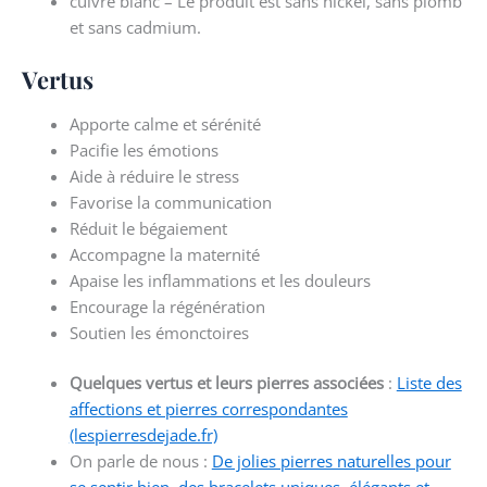
cuivre blanc –
Le produit est sans nickel, sans plomb
et sans cadmium.
Vertus
Apporte calme et sérénité
Pacifie les émotions
Aide à réduire le stress
Favorise la communication
Réduit le bégaiement
Accompagne la maternité
Apaise les inflammations et les douleurs
Encourage la régénération
Soutien les émonctoires
Quelques vertus et leurs pierres associées
:
Liste des
affections et pierres correspondantes
(lespierresdejade.fr)
On parle de nous :
De jolies pierres naturelles pour
se sentir bien, des bracelets uniques, élégants et