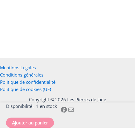
Bague tourmaline Multicolore – cuivre blanc – ajustable
Ajouter au panier
21,00
€
Mentions Legales
Conditions générales
Politique de confidentialité
Politique de cookies (UE)
Copyright © 2026 Les Pierres de Jade
quantité
Disponibilité :
1 en stock
de
Bague
Ajouter au panier
larimar
-