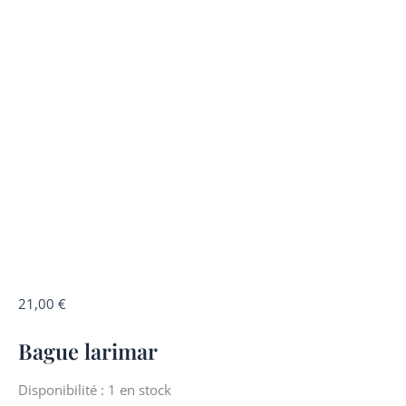
quantité
21,00
€
de
Bague larimar
Bague
larimar
-
Disponibilité :
1 en stock