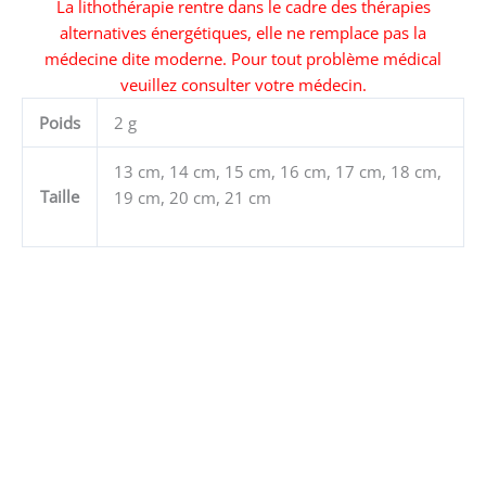
La lithothérapie rentre dans le cadre des thérapies
alternatives énergétiques, elle ne remplace pas la
médecine dite moderne. Pour tout problème médical
veuillez consulter votre médecin.
Poids
2 g
13 cm, 14 cm, 15 cm, 16 cm, 17 cm, 18 cm,
Taille
19 cm, 20 cm, 21 cm
Ce
produit
a
plusieurs
variations.
Les
options