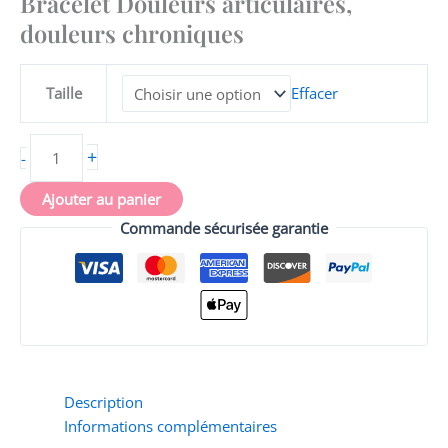
Bracelet Douleurs articulaires,
Douleurs
douleurs chroniques
articulaires,
douleurs
chroniques
Taille
Effacer
+
-
Ajouter au panier
Commande sécurisée garantie
Description
Informations complémentaires