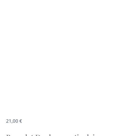
quantité
21,00
€
de
Bracelet