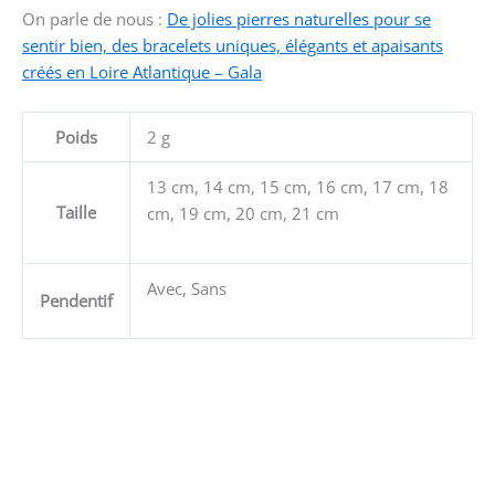
On parle de nous :
De jolies pierres naturelles pour se
sentir bien, des bracelets uniques, élégants et apaisants
créés en Loire Atlantique – Gala
Poids
2 g
13 cm, 14 cm, 15 cm, 16 cm, 17 cm, 18
Taille
cm, 19 cm, 20 cm, 21 cm
Avec, Sans
Pendentif
Ce
produit
a
plusieurs