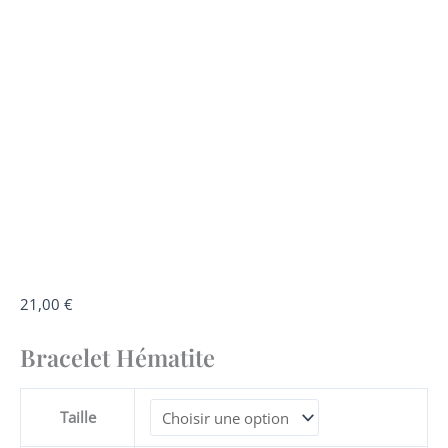
quantité
21,00
€
de
Bracelet Hématite
Bracelet
Hématite
Taille