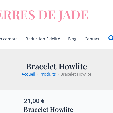
ERRES DE JADE
R
n compte
Reduction-Fidelité
Blog
Contact
Bracelet Howlite
Accueil
Produits
Bracelet Howlite
21,00
€
quantité
de
Bracelet Howlite