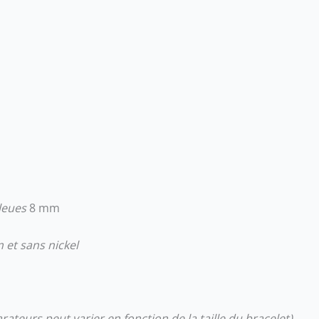
bleues
8 mm
 et sans nickel
ateurs peut varier en fonction de la taille du bracelet)