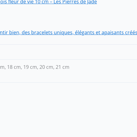
is fleur de vie 10 cm – Les Pierres de Jade
entir bien, des bracelets uniques, élégants et apaisants créé
cm, 18 cm, 19 cm, 20 cm, 21 cm
Ce
produit
a