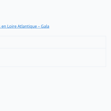
s en Loire Atlantique – Gala
Ce
produit
a