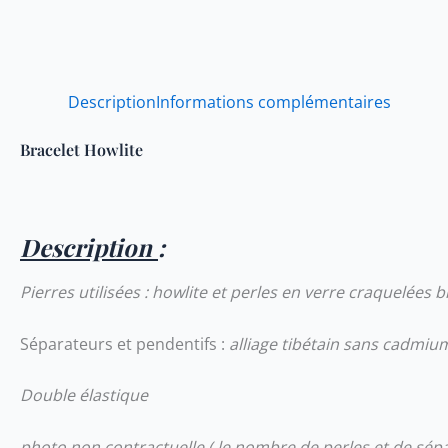
Description
Informations complémentaires
Bracelet Howlite
Description
:
Pierres utilisées : howlite et perles en verre craquelées 
Séparateurs et pendentifs :
alliage tibétain sans cadmium
Double élastique
photo non contractuelle,( le nombre de perles et de sépar