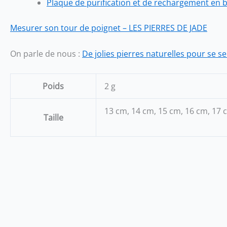
Plaque de purification et de rechargement en bo
Mesurer son tour de poignet – LES PIERRES DE JADE
On parle de nous :
De jolies pierres naturelles pour se s
Poids
2 g
13 cm, 14 cm, 15 cm, 16 cm, 17 
Taille
Ce
produit
a