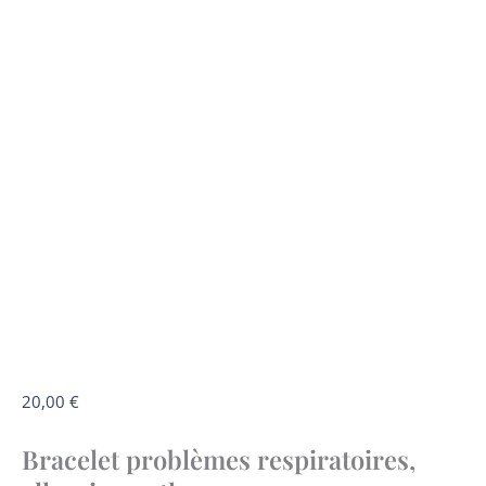
quantité
20,00
€
de
Bracelet problèmes respiratoires,
Bracelet
problèmes