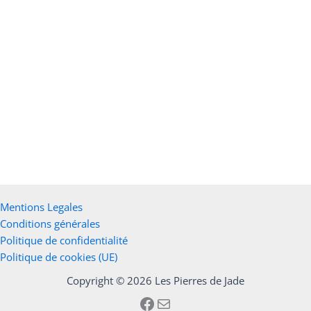
Les
options
peuvent
être
choisies
sur
la
page
du
bracelet abondance
produit
Choix des options
21,00
€
Mentions Legales
Conditions générales
Politique de confidentialité
Politique de cookies (UE)
Copyright © 2026 Les Pierres de Jade