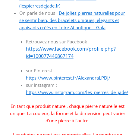
(lespierresdejade.fr)
On parle de nous :
De jolies pierres naturelles pour
se sentir bien, des bracelets uniques, élégants et
apaisants créés en Loire Atlantique – Gala
:
Retrouvez nous sur Facebook
https://www.facebook.com/profile.php?
id=100077446867174
sur Pinterest :
https://www.pinterest.fr/AlexandraLPDJ/
sur Instagram :
https://www.instagram.com/les_pierres_de_jade/
En tant que produit naturel, chaque pierre naturelle est
unique. La couleur, la forme et la dimension peut varier
d’une pierre à l’autre.
Les photos ne sont pas contractuelles. Le nombre de