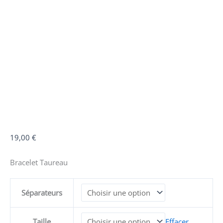
quantité
19,00
€
de
Bracelet
Bracelet Taureau
Taureau
Séparateurs
Taille
Effacer