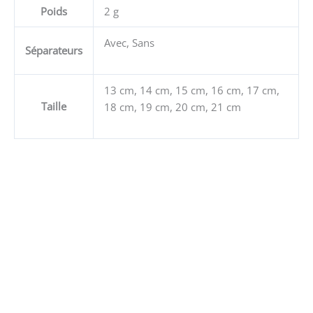
Poids
2 g
Avec, Sans
Séparateurs
13 cm, 14 cm, 15 cm, 16 cm, 17 cm,
Taille
18 cm, 19 cm, 20 cm, 21 cm
Ce
produit
a
plusieurs
variations.
Les
options
peuvent
être