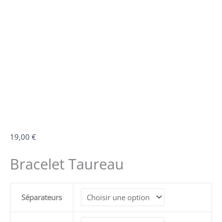
quantité
19,00
€
de
Bracelet Taureau
Bracelet
Taureau
Séparateurs