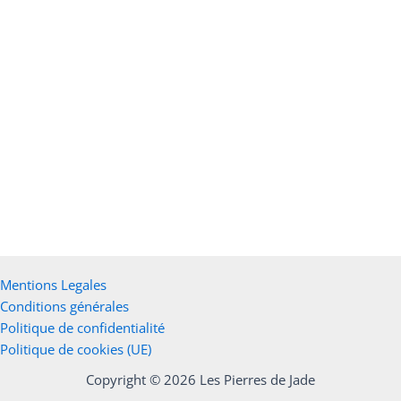
a
plusieurs
variations.
Les
options
peuvent
être
Bracelet Gémeaux
choisies
sur
Choix des options
19,00
€
la
page
du
produit
Mentions Legales
Conditions générales
Politique de confidentialité
Politique de cookies (UE)
Copyright © 2026 Les Pierres de Jade