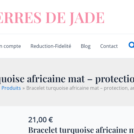
ERRES DE JADE
R
n compte
Reduction-Fidelité
Blog
Contact
uoise africaine mat – protectio
Produits
Bracelet turquoise africaine mat – protection, an
21,00
€
quantité
de
Bracelet turquoise africaine 