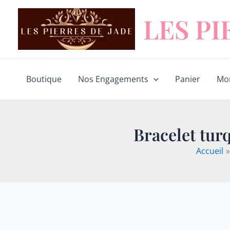
Aller
LES PI
au
contenu
Boutique
Nos Engagements
Panier
Mo
Bracelet turq
Accueil