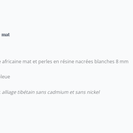
e mat
se africaine mat et perles en résine nacrées blanches 8 mm
bleue
:
alliage tibétain sans cadmium et sans nickel