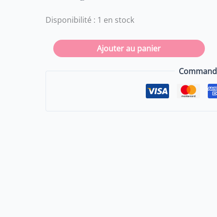
Demi
géode
Disponibilité :
1 en stock
cristal
de
Ajouter au panier
roche
-
Commande 
85
grammes