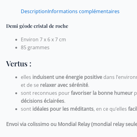
Description
Informations complémentaires
Demi géode cristal de roche
Environ 7 x 6 x 7 cm
85 grammes
Vertus :
elles
induisent une énergie positive
dans l’environ
et de se
relaxer avec sérénité
.
sont reconnues pour
favoriser la bonne humeur
pa
décisions éclairées
.
sont
idéales pour les
méditants
, en ce qu’elles
fac
Envoi via colissimo ou Mondial Relay
(mondial relay seul