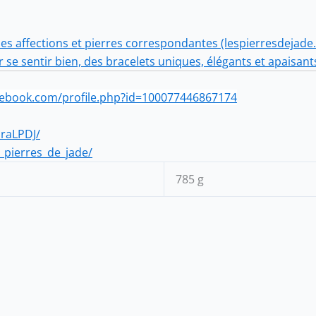
des affections et pierres correspondantes (lespierresdejade.
r se sentir bien, des bracelets uniques, élégants et apaisant
cebook.com/profile.php?id=100077446867174
draLPDJ/
_pierres_de_jade/
785 g