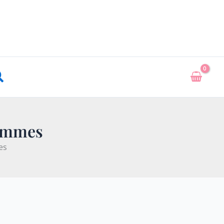
echercher
rammes
es