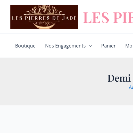
Aller
LES PI
au
contenu
Boutique
Nos Engagements
Panier
Mo
Demi 
A