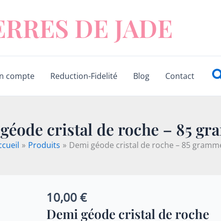
ERRES DE JADE
R
n compte
Reduction-Fidelité
Blog
Contact
géode cristal de roche – 85 g
ccueil
Produits
Demi géode cristal de roche – 85 gramm
10,00
€
quantité
de
Demi géode cristal de roche