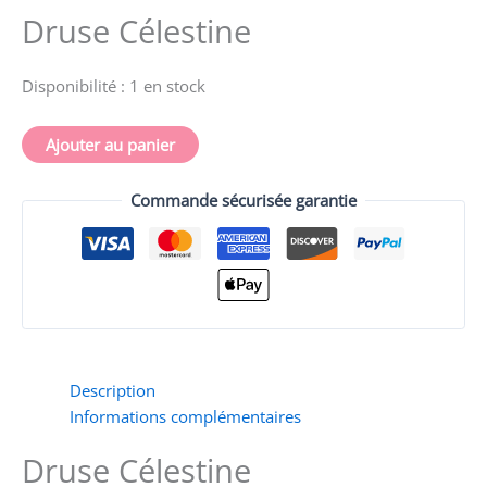
Druse Célestine
Druse
Célestine
-
Disponibilité :
1 en stock
220
grammes
Ajouter au panier
-
stress,
Commande sécurisée garantie
spiritualité,
sommeil
Description
Informations complémentaires
Druse Célestine