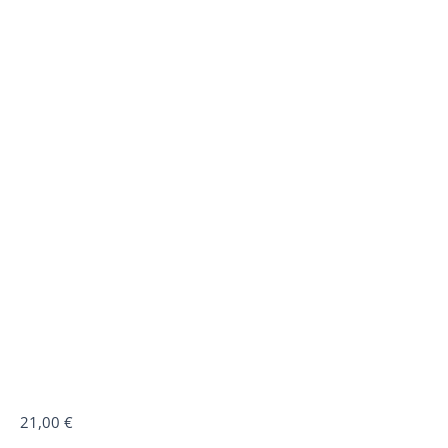
quantité
21,00
€
de