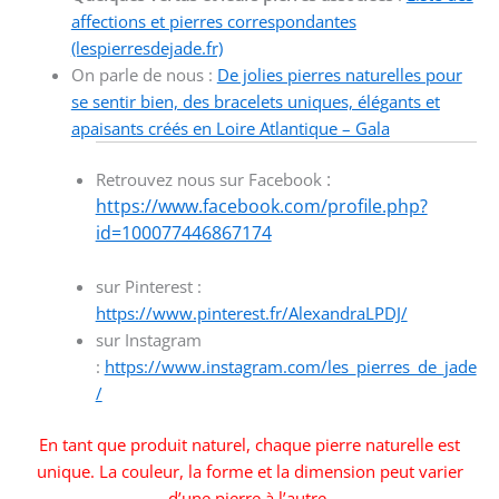
affections et pierres correspondantes
(lespierresdejade.fr)
On parle de nous :
De jolies pierres naturelles pour
se sentir bien, des bracelets uniques, élégants et
apaisants créés en Loire Atlantique – Gala
:
Retrouvez nous sur Facebook
https://www.facebook.com/profile.php?
id=100077446867174
sur Pinterest :
https://www.pinterest.fr/AlexandraLPDJ/
sur Instagram
:
https://www.instagram.com/les_pierres_de_jade
/
En tant que produit naturel, chaque pierre naturelle est
unique. La couleur, la forme et la dimension peut varier
d’une pierre à l’autre.