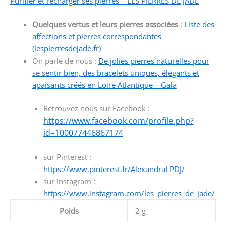
Purifier et recharger ses pierres – LES PIERRES DE JADE
Quelques vertus et leurs pierres associées
:
Liste des
affections et pierres correspondantes
(lespierresdejade.fr)
On parle de nous :
De jolies pierres naturelles pour
se sentir bien, des bracelets uniques, élégants et
apaisants créés en Loire Atlantique – Gala
:
Retrouvez nous sur Facebook
https://www.facebook.com/profile.php?
id=100077446867174
sur Pinterest :
https://www.pinterest.fr/AlexandraLPDJ/
sur Instagram :
https://www.instagram.com/les_pierres_de_jade/
Poids
2 g