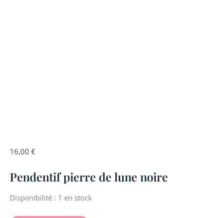
quantité
16,00
€
de
Pendentif pierre de lune noire
Pendentif
pierre
de
Disponibilité :
1 en stock
lune