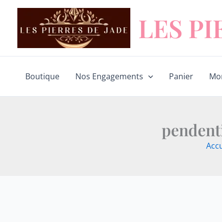
Aller
LES PI
au
contenu
Boutique
Nos Engagements
Panier
Mo
pendenti
Accu