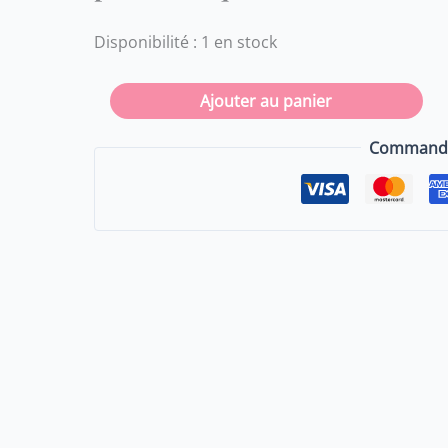
pendentif
quartz
Disponibilité :
1 en stock
rose
-
Ajouter au panier
amour,
stress,
Commande 
sommeil