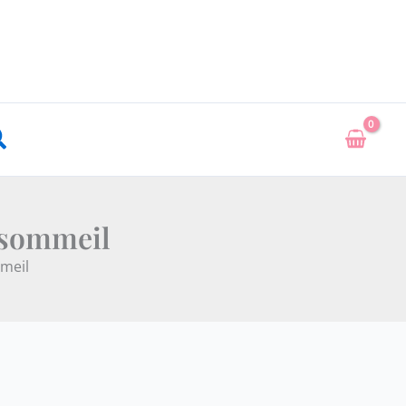
echercher
, sommeil
mmeil