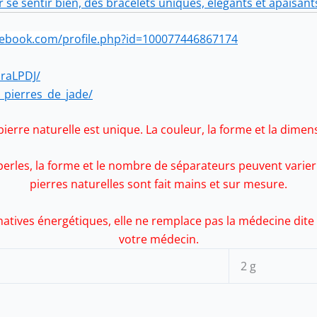
r se sentir bien, des bracelets uniques, élégants et apaisant
cebook.com/profile.php?id=100077446867174
draLPDJ/
_pierres_de_jade/
erre naturelle est unique. La couleur, la forme et la dimens
rles, la forme et le nombre de séparateurs peuvent varier e
pierres naturelles sont fait mains et sur mesure.
rnatives énergétiques, elle ne remplace pas la médecine di
votre médecin.
2 g