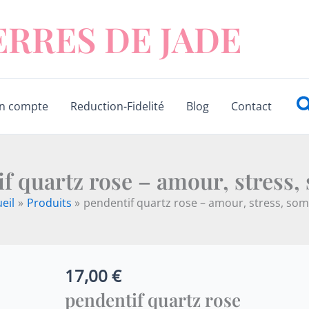
ERRES DE JADE
R
n compte
Reduction-Fidelité
Blog
Contact
f quartz rose – amour, stress
eil
Produits
pendentif quartz rose – amour, stress, so
17,00
€
quantité
de
pendentif quartz rose