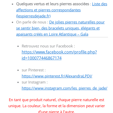
Quelques vertus et leurs pierres associées
:
Liste des
affections et pierres correspondantes
(lespierresdejade.fr)
On parle de nous :
De jolies pierres naturelles pour
se sentir bien, des bracelets uniques, élégants et
apaisants créés en Loire Atlantique – Gala
:
Retrouvez nous sur Facebook
https://www.facebook.com/profile.php?
id=100077446867174
sur Pinterest :
https://www.pinterest.fr/AlexandraLPDJ/
sur Instagram :
https://www.instagram.com/les_pierres_de_jade/
En tant que produit naturel, chaque pierre naturelle est
unique. La couleur, la forme et la dimension peut varier
d’une pierre à l’autre.