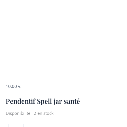
quantité
10,00
€
de
Pendentif Spell jar santé
Pendentif
Spell
jar
Disponibilité :
2 en stock
santé