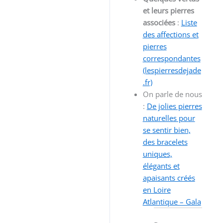
et leurs pierres
associées
:
Liste
des affections et
pierres
correspondantes
(lespierresdejade
.fr)
On parle de nous
:
De jolies pierres
naturelles pour
se sentir bien,
des bracelets
uniques,
élégants et
apaisants créés
en Loire
Atlantique – Gala