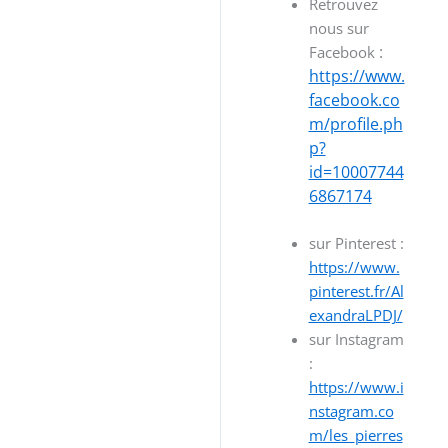
Retrouvez
nous sur
:
Facebook
https://www.
facebook.co
m/profile.ph
p?
id=10007744
6867174
sur Pinterest :
https://www.
pinterest.fr/Al
exandraLPDJ/
sur Instagram
:
https://www.i
nstagram.co
m/les_pierres