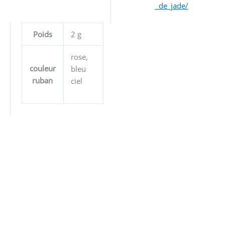
_de_jade/
Poids
2 g
rose,
couleur
bleu
ruban
ciel