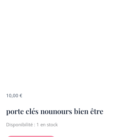
quantité
10,00
€
de
porte clés nounours bien être
porte
clés
nounours
Disponibilité :
1 en stock
bien