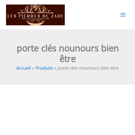
Aller
clés
au
nounours
contenu
bien
être
porte clés nounours bien
être
Accueil
Produits
porte clés nounours bien être