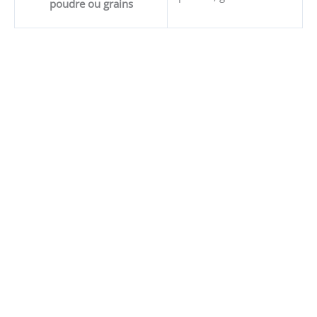
poudre ou grains
Cloches de sorcière – protection
Ajouter au panier
14,00
€