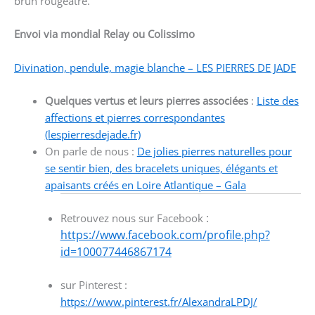
brun rougeâtre.
Envoi via mondial Relay ou Colissimo
Divination, pendule, magie blanche – LES PIERRES DE JADE
Quelques vertus et leurs pierres associées
:
Liste des
affections et pierres correspondantes
(lespierresdejade.fr)
On parle de nous :
De jolies pierres naturelles pour
se sentir bien, des bracelets uniques, élégants et
apaisants créés en Loire Atlantique – Gala
:
Retrouvez nous sur Facebook
https://www.facebook.com/profile.php?
id=100077446867174
sur Pinterest :
https://www.pinterest.fr/AlexandraLPDJ/