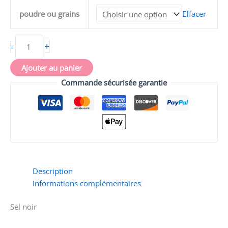
-
poudre ou grains
Effacer
protection
mauvais
oeil,
+
-
chance
Ajouter au panier
Commande sécurisée garantie
Description
Informations complémentaires
Sel noir