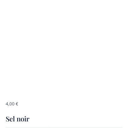
quantité
4,00
€
de
Sel noir
Sel
noir